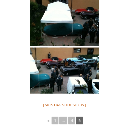
[MOSTRA SLIDESHOW]
◄
1
...
4
5