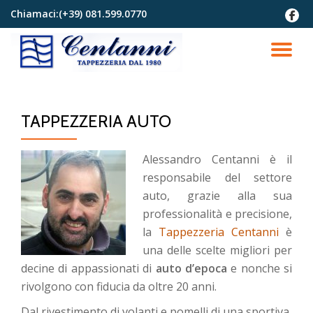
Chiamaci:
(+39) 081.599.0770
fa-
faceb
Passa
al
TO
contenuto
NA
TAPPEZZERIA AUTO
Alessandro Centanni è il
responsabile del settore
auto, grazie alla sua
professionalità e precisione,
la
Tappezzeria Centanni
è
una delle scelte migliori per
decine di appassionati di
auto d’epoca
e nonche si
rivolgono con fiducia da oltre 20 anni.
Dal rivestimento di volanti e pomelli di una sportiva,