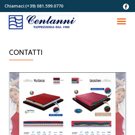
Chiamaci:
(+39) 081.599.0770
fa-
faceb
Passa
al
TO
contenuto
NA
CONTATTI