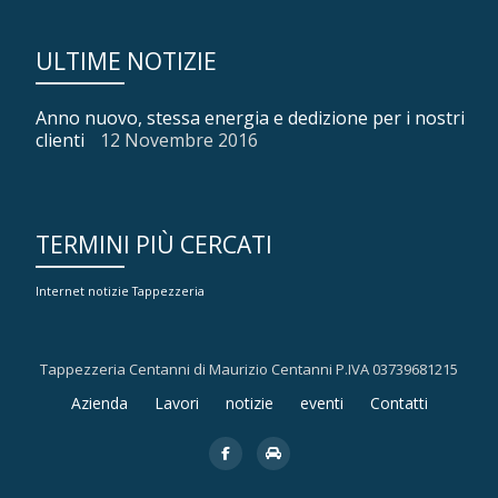
ULTIME NOTIZIE
Anno nuovo, stessa energia e dedizione per i nostri
clienti
12 Novembre 2016
TERMINI PIÙ CERCATI
Internet
notizie
Tappezzeria
Tappezzeria Centanni di Maurizio Centanni P.IVA 03739681215
Menù
Azienda
Lavori
notizie
eventi
Contatti
secondario
fa-
fa-
facebook
car