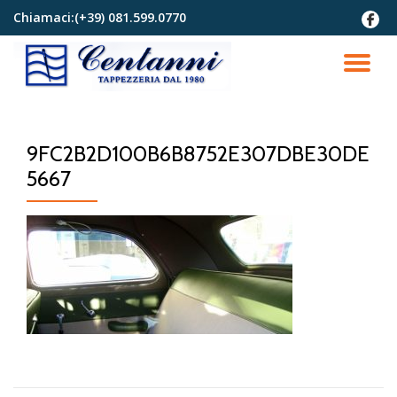
Chiamaci:
(+39) 081.599.0770
fa-
faceb
Passa
al
TO
contenuto
NA
9FC2B2D100B6B8752E307DBE30DE
5667