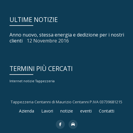
ULTIME NOTIZIE
Anno nuovo, stessa energia e dedizione per i nostri
clienti
12 Novembre 2016
TERMINI PIÙ CERCATI
Internet
notizie
Tappezzeria
Tappezzeria Centanni di Maurizio Centanni P.IVA 03739681215
Menù
Azienda
Lavori
notizie
eventi
Contatti
secondario
fa-
fa-
facebook
car