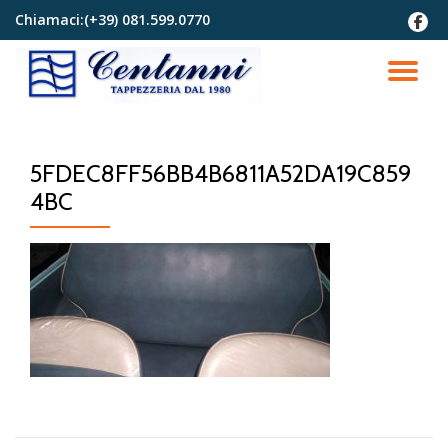
Chiamaci:
(+39) 081.599.0770
fa-
faceb
Passa
al
TO
contenuto
NA
5FDEC8FF56BB4B6811A52DA19C859
4BC