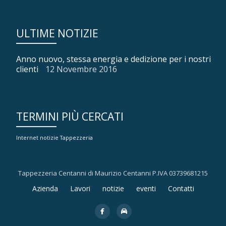
ULTIME NOTIZIE
Anno nuovo, stessa energia e dedizione per i nostri
clienti
12 Novembre 2016
TERMINI PIÙ CERCATI
Internet
notizie
Tappezzeria
Tappezzeria Centanni di Maurizio Centanni P.IVA 03739681215
Menù
Azienda
Lavori
notizie
eventi
Contatti
secondario
fa-
fa-
facebook
car