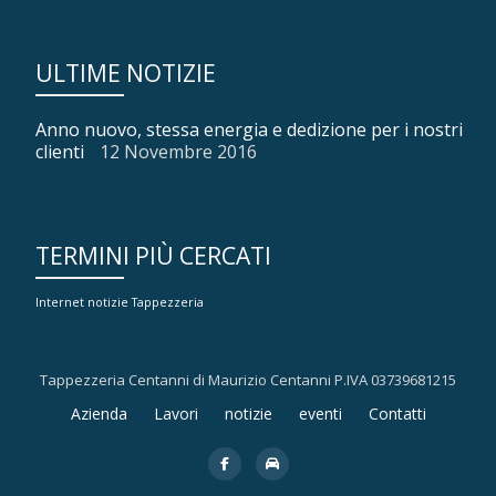
ULTIME NOTIZIE
Anno nuovo, stessa energia e dedizione per i nostri
clienti
12 Novembre 2016
TERMINI PIÙ CERCATI
Internet
notizie
Tappezzeria
Tappezzeria Centanni di Maurizio Centanni P.IVA 03739681215
Menù
Azienda
Lavori
notizie
eventi
Contatti
secondario
fa-
fa-
facebook
car