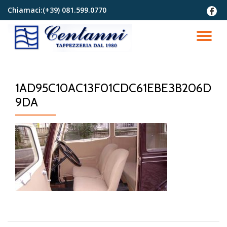
Chiamaci:
(+39) 081.599.0770
fa-
faceb
Passa
al
TO
contenuto
NA
1AD95C10AC13F01CDC61EBE3B206D
9DA